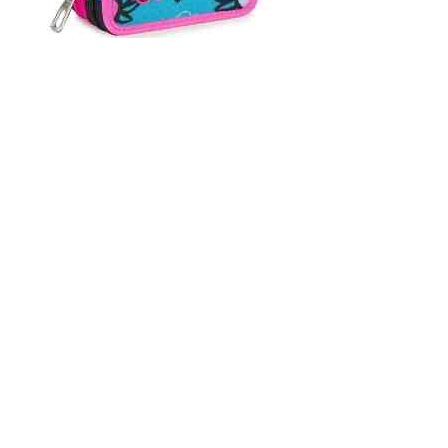
SEVEN NYMFE
EURO 30,00 CIRCA
✅ Fantastico modello completo di;
1 penna cancellabile
Tratto Cancellik, 1 penna rossa, 1 matita Lyra Temagraph,
1 gomma, 1 colla Giotto Stick, 1 temperino, 1 righello, 1
forbice, 18 pastelli Giotto Laccato, 18 pennarelli Giotto
Turbo Color.
Triplo scomparto, misure 20×12.5×7 cm,
Colori Rosa, blu, azzurro, rosso